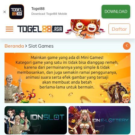
Togel88
×
DOWNLOAD
Download Togel88 Mobile
BERANDA
Daftar
NEWS :
 : - https://tg88bos.com - https://pintu.cfd/lctg88
DAFTAR
Beranda
Slot Games
TOGEL
LIVE
CASINO
SLOT
GAMES
ESPORTS
DEPOSIT
HISTORY