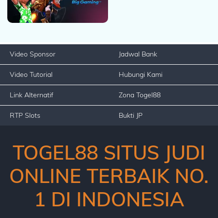
Video Sponsor
Jadwal Bank
Video Tutorial
Hubungi Kami
Link Alternatif
Zona Togel88
RTP Slots
Bukti JP
TOGEL88 SITUS JUDI
ONLINE TERBAIK NO.
1 DI INDONESIA