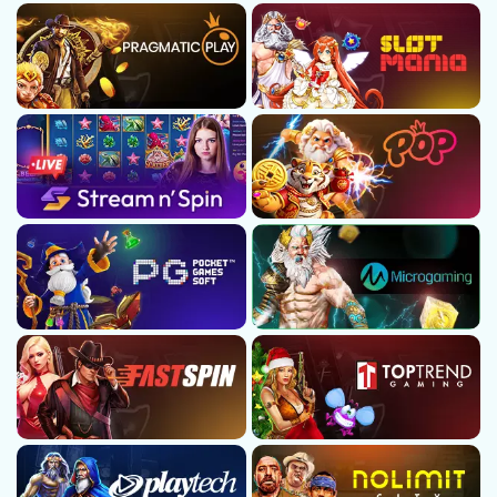
REFERRAL
PROMOSI
HUBUNGI
KAMI
DOWNLOAD
DAFTAR
MASUK
Lupa
Password?
Butuh
LIVE
Bantuan?
CHAT